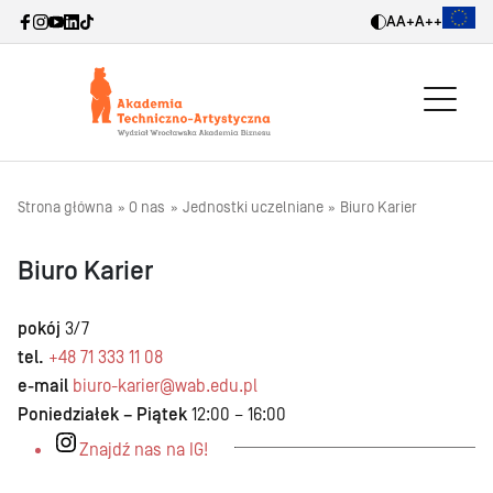
A
A+
A++
Strona główna
O nas
Jednostki uczelniane
Biuro Karier
Biuro Karier
pokój
3/7
tel.
+48 71 333 11 08
e-mail
biuro-karier@wab.edu.pl
Poniedziałek – Piątek
12:00 – 16:00
Znajdź nas na IG!