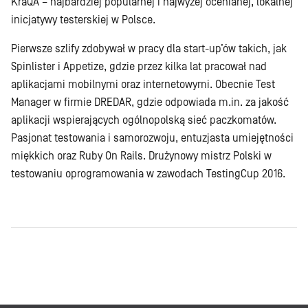
KraQA – najbardziej popularnej i najwyżej ocenianej, lokalnej
inicjatywy testerskiej w Polsce.
Pierwsze szlify zdobywał w pracy dla start-up’ów takich, jak
Spinlister i Appetize, gdzie przez kilka lat pracował nad
aplikacjami mobilnymi oraz internetowymi. Obecnie Test
Manager w firmie DREDAR, gdzie odpowiada m.in. za jakość
aplikacji wspierających ogólnopolską sieć paczkomatów.
Pasjonat testowania i samorozwoju, entuzjasta umiejętności
miękkich oraz Ruby On Rails. Drużynowy mistrz Polski w
testowaniu oprogramowania w zawodach TestingCup 2016.