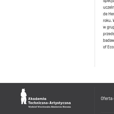
Specja
uczeln
de Hen
roku. 
w grup
przed
badawc
of Eco
Oferta