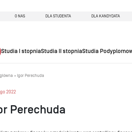
O NAS
DLA STUDENTA
DLA KANDYDATA
Studia I stopnia
Studia II stopnia
Studia Podyplomo
 główna
Igor Perechuda
ego 2022
or Perechuda