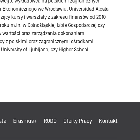
sowego. Wykładowca na polskich i zagranicznych
tu Ekonomicznego we Wrocławiu, Universidad Alcala
ący kursy i warsztaty z zakresu finansów od 2010
roku m.in. w Dolnośląskiej Izbie Gospodarczej czy
y wartości oraz zarządzania dokonaniami
cy z polskimi oraz zagranicznymi ośrodkami
niversity of Ljubljana, czy Higher School
ata
Erasmus+
RODO
Oferty Pracy
Kontakt