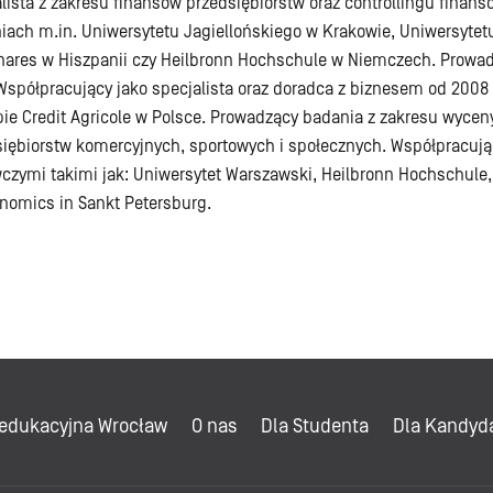
lista z zakresu finansów przedsiębiorstw oraz controllingu finan
iach m.in. Uniwersytetu Jagiellońskiego w Krakowie, Uniwersyte
ares w Hiszpanii czy Heilbronn Hochschule w Niemczech. Prowadz
Współpracujący jako specjalista oraz doradca z biznesem od 2008 
ie Credit Agricole w Polsce. Prowadzący badania z zakresu wycen
siębiorstw komercyjnych, sportowych i społecznych. Współpracują
zymi takimi jak: Uniwersytet Warszawski, Heilbronn Hochschule, U
nomics in Sankt Petersburg.
 edukacyjna Wrocław
O nas
Dla Studenta
Dla Kandyd