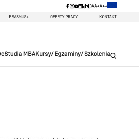
A
A+
A++
ERASMUS+
OFERTY PRACY
KONTAKT
we
Studia MBA
Kursy/ Egzaminy/ Szkolenia