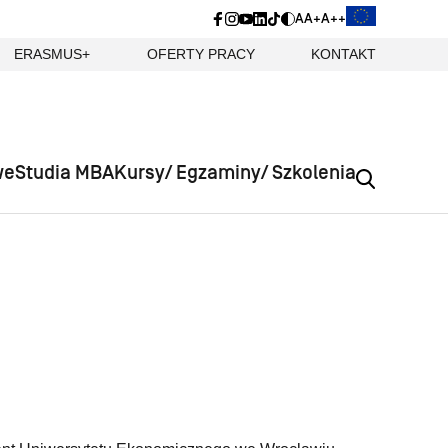
A
A+
A++
ERASMUS+
OFERTY PRACY
KONTAKT
we
Studia MBA
Kursy/ Egzaminy/ Szkolenia