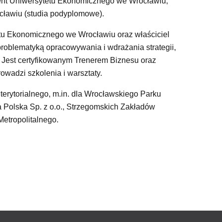
ent Uniwersytetu Ekonomicznego we Wrocławiu,
ławiu (studia podyplomowe).
tu Ekonomicznego we Wrocławiu oraz właściciel
roblematyką opracowywania i wdrażania strategii,
. Jest certyfikowanym Trenerem Biznesu oraz
owadzi szkolenia i warsztaty.
 terytorialnego, m.in. dla Wrocławskiego Parku
a Polska Sp. z o.o., Strzegomskich Zakładów
etropolitalnego.