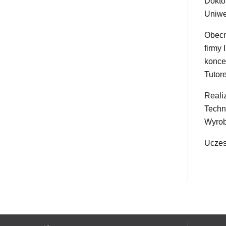
Dokto
Uniwe
Obecn
firmy
konce
Tutor
Realiz
Techn
Wyrob
Uczes