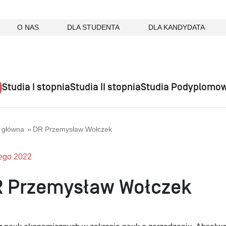
O NAS
DLA STUDENTA
DLA KANDYDATA
Studia I stopnia
Studia II stopnia
Studia Podyplomo
a główna
DR Przemysław Wołczek
tego 2022
 Przemysław Wołczek