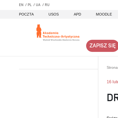
EN
PL
UA
RU
POCZTA
USOS
APD
MOODLE
ZAPISZ SIĘ
Stron
16 lu
DR