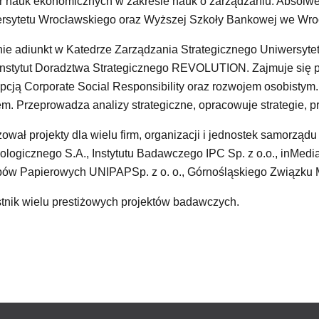
r nauk ekonomicznych w zakresie nauk o zarządzaniu. Absolw
rsytetu Wrocławskiego oraz Wyższej Szkoły Bankowej we Wroc
ie adiunkt w Katedrze Zarządzania Strategicznego Uniwersyte
 Instytut Doradztwa Strategicznego REVOLUTION. Zajmuje się p
pcją Corporate Social Responsibility oraz rozwojem osobistym
em. Przeprowadza analizy strategiczne, opracowuje strategie, pr
ował projekty dla wielu firm, organizacji i jednostek samorządu
ologicznego S.A., Instytutu Badawczego IPC Sp. z o.o., inMedi
ów Papierowych UNIPAPSp. z o. o., Górnośląskiego Związku M
tnik wielu prestiżowych projektów badawczych.