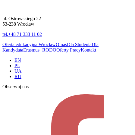
ul. Ostrowskiego 22
53-238 Wrocław
tel.+48 71 333 11 02
Oferta edukacyjna Wrocław
O nas
Dla Studenta
Dla
Kandydata
Erasmus+
RODO
Oferty Pracy
Kontakt
EN
PL
UA
RU
Obserwuj nas