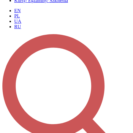
Kursy/ Egzaminy/ Szkolenia
EN
PL
UA
RU