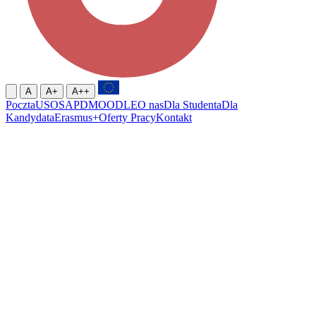
A
A+
A++
Poczta
USOS
APD
MOODLE
O nas
Dla Studenta
Dla
Kandydata
Erasmus+
Oferty Pracy
Kontakt